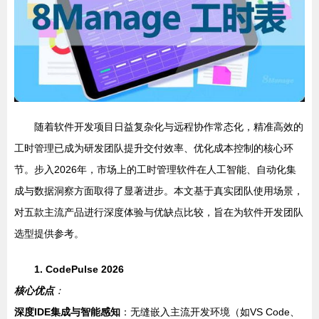
随着软件开发项目日益复杂化与远程协作常态化，精准高效的
工时管理已成为研发团队提升交付效率、优化成本控制的核心环
节。步入2026年，市场上的工时管理软件在人工智能、自动化集
成与数据洞察方面取得了显著进步。本文基于真实团队使用场景，
对五款主流产品进行深度体验与优缺点比较，旨在为软件开发团队
选型提供参考。
1. CodePulse 2026
核心优点
：
深度IDE集成与智能感知
：无缝嵌入主流开发环境（如VS Code、