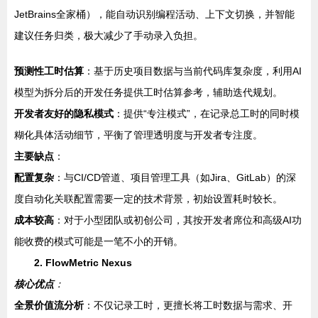
JetBrains全家桶），能自动识别编程活动、上下文切换，并智能
建议任务归类，极大减少了手动录入负担。
预测性工时估算
：基于历史项目数据与当前代码库复杂度，利用AI
模型为拆分后的开发任务提供工时估算参考，辅助迭代规划。
开发者友好的隐私模式
：提供“专注模式”，在记录总工时的同时模
糊化具体活动细节，平衡了管理透明度与开发者专注度。
主要缺点
：
配置复杂
：与CI/CD管道、项目管理工具（如Jira、GitLab）的深
度自动化关联配置需要一定的技术背景，初始设置耗时较长。
成本较高
：对于小型团队或初创公司，其按开发者席位和高级AI功
能收费的模式可能是一笔不小的开销。
2. FlowMetric Nexus
核心优点
：
全景价值流分析
：不仅记录工时，更擅长将工时数据与需求、开